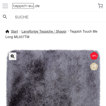
Zur
Zum
Navigation
Inhalt
springen
springen
Start
Langflorige Teppiche / Shaggi
Teppich Touch Me
Long ML037TM
-50%
🔍