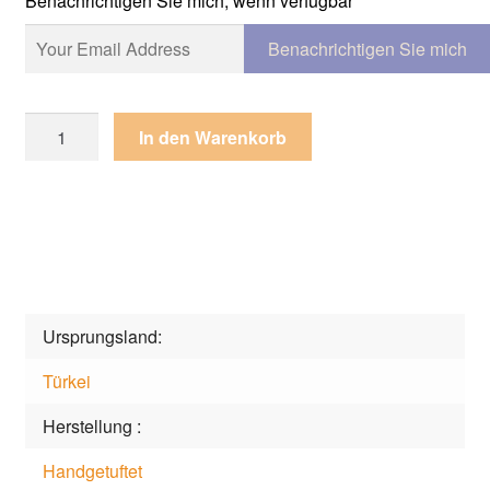
Benachrichtigen Sie mich, wenn verfügbar
Teppich
In den Warenkorb
Touch
Me
Long
ML037TM
Menge
Ursprungsland
Türkei
Herstellung
Handgetuftet