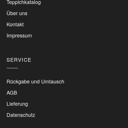
Teppichkatalog
Die
Optionen
Über uns
können
Kontakt
auf
der
Impressum
Produktseite
gewählt
werden
SERVICE
Rückgabe und Umtausch
AGB
Lieferung
Datenschutz