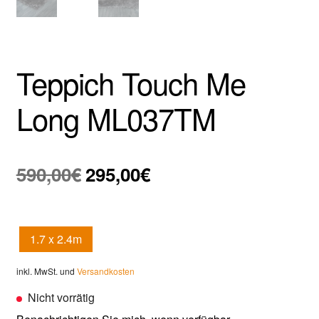
Teppich Touch Me
Long ML037TM
Ursprünglicher
Aktueller
590,00
€
295,00
€
Preis
Preis
war:
ist:
1.7 x 2.4m
590,00€
295,00€.
inkl. MwSt. und
Versandkosten
Nicht vorrätig