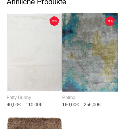
Ähnliche Produkte
-39%
-20%
Fatty Bunny
Patina
Preisspanne:
Preisspanne:
40,00
€
–
110,00
€
160,00
€
–
256,00
€
40,00€
160,00€
bis
bis
Dieses
Dieses
110,00€
256,00€
Produkt
Produkt