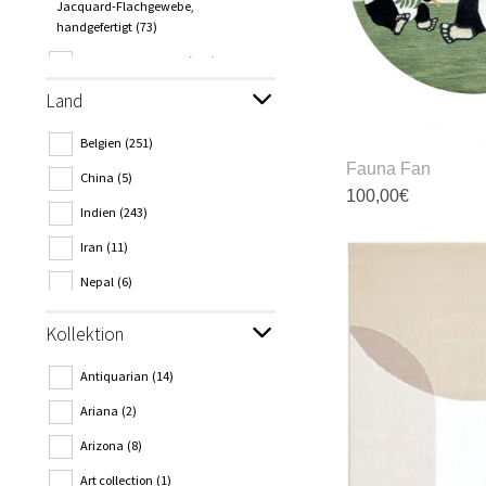
Jacquard-Flachgewebe,
d
handgefertigt
(73)
P
Maschinell gewebt
(372)
g
w
Land
Belgien
(251)
Fauna Fan
China
(5)
100,00
€
Indien
(243)
D
Iran
(11)
P
w
Nepal
(6)
m
Niederlande
(1)
V
Kollektion
au
Pakistan
(9)
D
Antiquarian
(14)
Türkei
(184)
O
Ariana
(2)
k
Arizona
(8)
a
d
Art collection
(1)