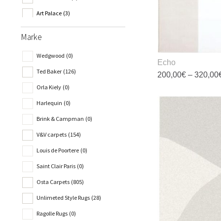
P
Art Palace
(3)
g
w
Art Silk T
(0)
Marke
Asiatic
(9)
Wedgwood
(0)
Aspendos
(12)
Echo
Ted Baker
(126)
200,00
€
–
320,00
Atlantic's
(6)
Orla Kiely
(0)
D
Aura
(2)
P
Harlequin
(0)
Aurora
(0)
w
Brink & Campman
(0)
m
Avani
(2)
V&V carpets
(154)
V
Billionare
(4)
au
Louis de Poortere
(0)
Bloom
(3)
D
Saint Clair Paris
(0)
O
Brink and Campman
(8)
k
Osta Carpets
(805)
Chaos Theory
(4)
a
Unlimeted Style Rugs
(28)
d
Charleston
(5)
P
Ragolle Rugs
(0)
Chroma
(2)