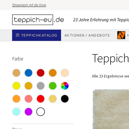
Showroom Art de Vivre
Zur
Zum
23 Jahre Erfahrung mit Teppi
Navigation
Inhalt
springen
springen
TEPPICHKATALOG
AKTIONEN / ANGEBOTE
Teppich
Farbe
Alle 23 Ergebnisse w