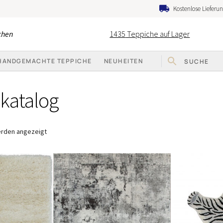
Kostenlose Lieferu
chen
1435
Teppiche auf Lager
HANDGEMACHTE TEPPICHE
NEUHEITEN
katalog
Nach
erden angezeigt
Beliebtheit
sortiert