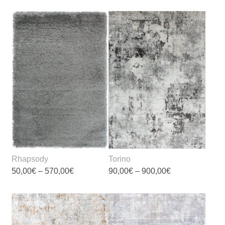
Rhapsody
Torino
Preisspanne:
Preisspanne:
50,00
€
–
570,00
€
90,00
€
–
900,00
€
50,00€
90,00€
bis
bis
Dieses
Dieses
570,00€
900,00€
Produkt
Produkt
weist
weist