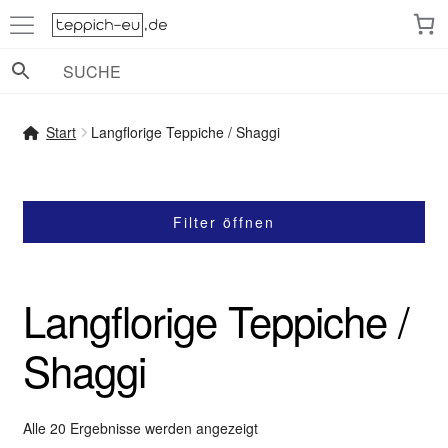
Zur
Zum
Navigation
Inhalt
springen
springen
Start
Langflorige Teppiche / Shaggi
Filter öffnen
Langflorige Teppiche /
Shaggi
Nach
Alle 20 Ergebnisse werden angezeigt