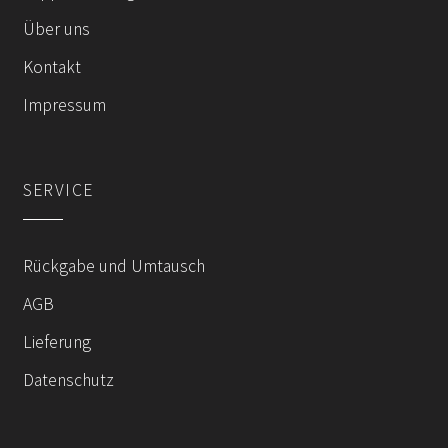
Die
Über uns
Optionen
können
Kontakt
auf
Impressum
der
Produktseite
gewählt
werden
SERVICE
Rückgabe und Umtausch
AGB
Lieferung
Datenschutz