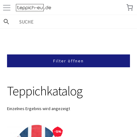
Zur
Zum
Navigation
Inhalt
springen
springen
Filter öffnen
Teppichkatalog
Einzelnes Ergebnis wird angezeigt
-50%