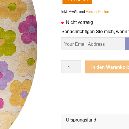
400,00€
200,
inkl. MwSt. und
Versandkosten
Nicht vorrätig
Benachrichtigen Sie mich, wenn 
Teppich
In den Warenkor
Happy
Day
1o9-
0e
Multi
Oval
Menge
Ursprungsland