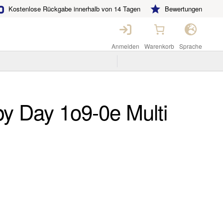
Kostenlose Rückgabe innerhalb von 14 Tagen
Bewertungen
Anmelden
Warenkorb
Sprache
y Day 1o9-0e Multi
r
eller
s