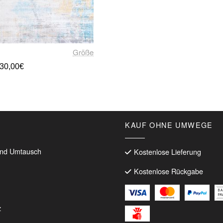
Größe
sprünglicher
Aktueller
30,00
€
eis
Preis
r:
ist:
Dieses
0,00€
230,00€.
Produkt
weist
mehrere
KAUF OHNE UMWEGE
Varianten
auf.
Die
nd Umtausch
Kostenlose Lieferung
Optionen
Kostenlose Rückgabe
können
auf
der
Produktseite
z
gewählt