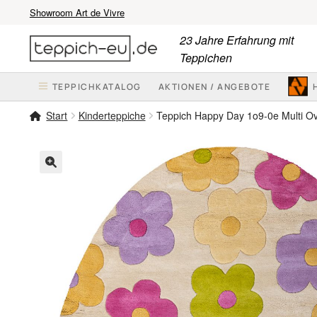
Showroom Art de Vivre
Zur
Zum
23 Jahre Erfahrung mit
Navigation
Inhalt
Teppichen
springen
springen
TEPPICHKATALOG
AKTIONEN / ANGEBOTE
Start
Kinderteppiche
Teppich Happy Day 1o9-0e Multi Ov
🔍