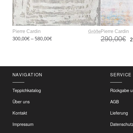
Größe
Pierre Cardin
Pierre Cardin
290,00
€
Preisspanne:
Ur
300,00
€
–
580,00
€
2
300,00€
Pr
bis
wa
Dieses
580,00€
29
Produkt
weist
mehrere
NAVIGATION
SERVICE
Varianten
auf.
Die
Teppichkatalog
Rückgabe u
Optionen
Über uns
AGB
können
auf
Kontakt
Lieferung
der
Produktseite
Impressum
Datenschut
gewählt