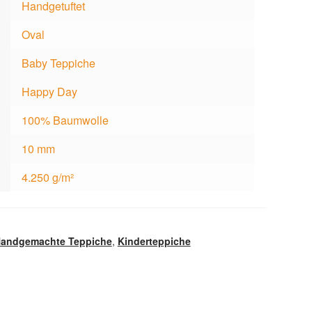
Handgetuftet
Oval
Baby Teppiche
Happy Day
100% Baumwolle
10 mm
4.250 g/m²
andgemachte Teppiche
,
Kinderteppiche