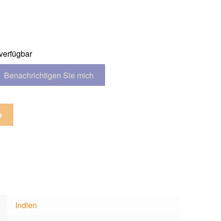
00€.
verfügbar
b
Indien