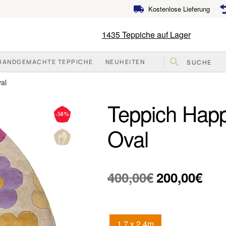
Kostenlose Lieferung
1435
Teppiche auf Lager
HANDGEMACHTE TEPPICHE
NEUHEITEN
al
Teppich Happ
-50%
Oval
Ursprüngliche
Aktu
400,00
€
200,00
€
Preis
Prei
war:
ist:
1.7 x 2.4m