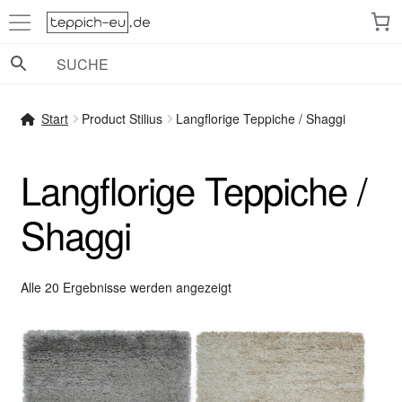
Zur
Zum
Navigation
Inhalt
springen
springen
Start
Product Stilius
Langflorige Teppiche / Shaggi
Langflorige Teppiche /
Shaggi
Nach
Alle 20 Ergebnisse werden angezeigt
Beliebtheit
sortiert