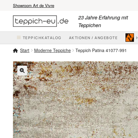
Showroom Art de Vivre
Zur
Zum
23 Jahre Erfahrung mit
Navigation
Inhalt
Teppichen
springen
springen
TEPPICHKATALOG
AKTIONEN / ANGEBOTE
Start
Moderne Teppiche
Teppich Patina 41077-991
🔍