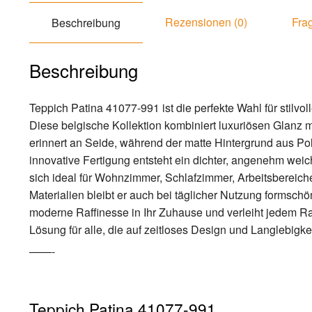
Rezensionen (0)
Frag
Beschreibung
Beschreibung
Teppich Patina 41077-991 ist die perfekte Wahl für stilv
Diese belgische Kollektion kombiniert luxuriösen Glanz mi
erinnert an Seide, während der matte Hintergrund aus Po
innovative Fertigung entsteht ein dichter, angenehm weich
sich ideal für Wohnzimmer, Schlafzimmer, Arbeitsbereich
Materialien bleibt er auch bei täglicher Nutzung formsch
moderne Raffinesse in Ihr Zuhause und verleiht jedem R
Lösung für alle, die auf zeitloses Design und Langlebigke
——-
Teppich Patina 41077-991