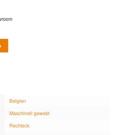
owroom
b
Belgien
Maschinell gewebt
Rechteck