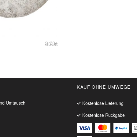
Größe
Dieses
Produkt
weist
mehrere
KAUF OHNE UMWEGE
Varianten
auf.
Die
nd Umtausch
Kostenlose Lieferung
Optionen
Kostenlose Rückgabe
können
auf
der
Produktseite