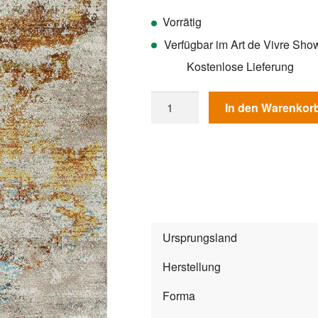
Vorrätig
Verfügbar im Art de Vivre Sh
Kostenlose Lieferung
Teppich
In den Warenkor
Patina
41077-
991
Menge
Ursprungsland
Herstellung
Forma