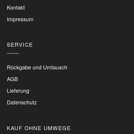
können
Kontakt
auf
der
Impressum
Produktseite
gewählt
werden
SERVICE
Rückgabe und Umtausch
AGB
Lieferung
Datenschutz
KAUF OHNE UMWEGE