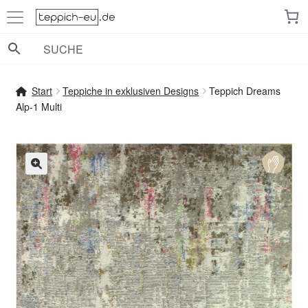
Zur
Zum
Navigation
Inhalt
springen
springen
Start
Teppiche in exklusiven Designs
Teppich Dreams
Alp-1 Multi
🔍