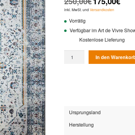
250,00
€
175,00
€
Preis
Preis
nd auf
inkl. MwSt. und
Versandkosten
war:
ist:
Kundenb
Vorrätig
250,00€
175,00
ewertun
g
Verfügbar im Art de Vivre Sh
Kostenlose Lieferung
Teppich
In den Warenkor
Classic
T617-
62
Menge
Ursprungsland
Herstellung