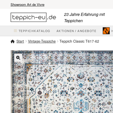
Showroom Art de Vivre
Zur
Zum
23 Jahre Erfahrung mit
Navigation
Inhalt
Teppichen
springen
springen
TEPPICHKATALOG
AKTIONEN / ANGEBOTE
Start
Vintage-Teppiche
Teppich Classic T617-62
🔍