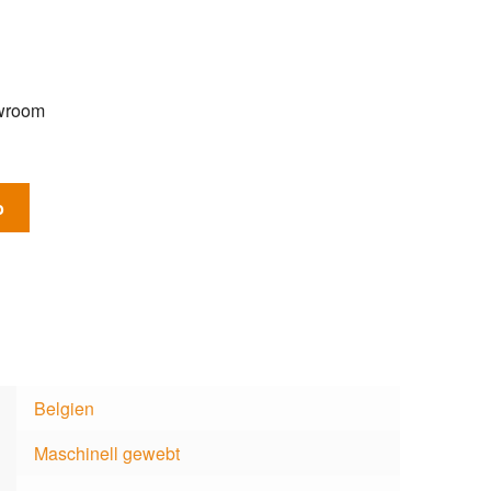
€.
owroom
b
Belgien
Maschinell gewebt