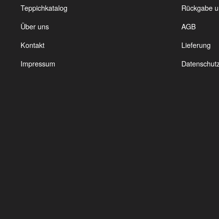
Die
Teppichkatalog
Rückgabe u
Optionen
Über uns
AGB
können
auf
Kontakt
Lieferung
der
Produktseite
Impressum
Datenschut
gewählt
werden