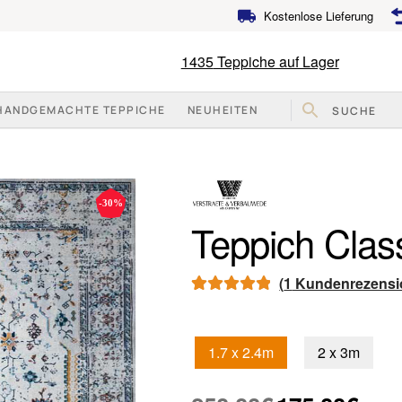
Kostenlose Lieferung
1435
Teppiche auf Lager
HANDGEMACHTE TEPPICHE
NEUHEITEN
-30%
Teppich Clas
(
1
Kundenrezensi
Bewerte
1
t mit
5.00
von
1.7 x 2.4m
2 x 3m
5,
Ursprünglicher
Aktuell
basiere