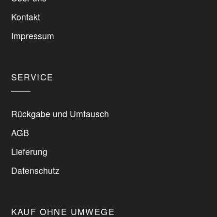
können
Kontakt
auf
der
Impressum
Produktseite
gewählt
werden
SERVICE
Rückgabe und Umtausch
AGB
Lieferung
Datenschutz
KAUF OHNE UMWEGE