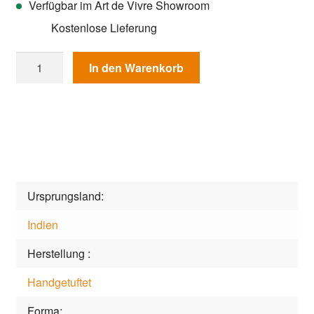
Verfügbar im Art de Vivre Showroom
Kostenlose Lieferung
Teppich
In den Warenkorb
Happy
Day
6n3-
02
Ivory
Menge
Ursprungsland
Indien
Herstellung
Handgetuftet
Forma