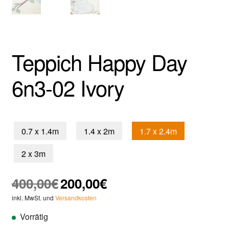
Teppich Happy Day
6n3-02 Ivory
0.7 x 1.4m
1.4 x 2m
1.7 x 2.4m
2 x 3m
Ursprünglicher
Aktueller
400,00
€
200,00
€
Preis
Preis
inkl. MwSt. und
Versandkosten
war:
ist:
Vorrätig
400,00€
200,00€.