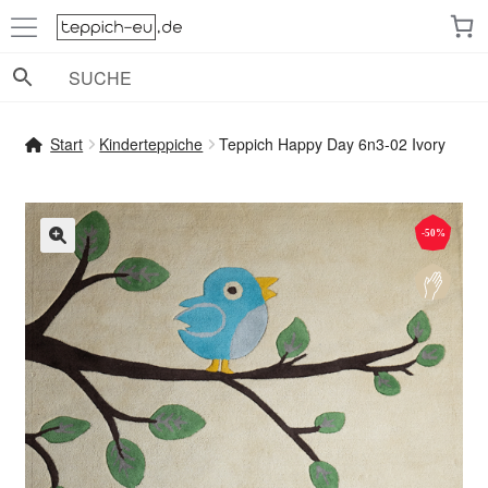
Zur
Zum
Navigation
Inhalt
springen
springen
Start
Kinderteppiche
Teppich Happy Day 6n3-02 Ivory
-50%
🔍