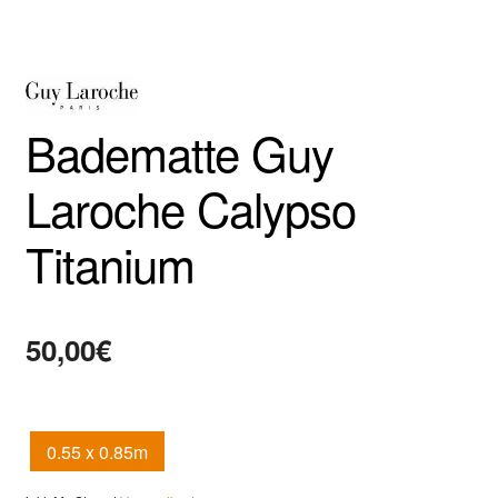
Badematte Guy
Laroche Calypso
Titanium
50,00
€
0.55 x 0.85m