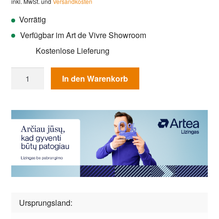
inkl. MwSt. und
Versandkosten
Vorrätig
Verfügbar im Art de Vivre Showroom
Kostenlose Lieferung
Badematte
In den Warenkorb
Guy
Laroche
Calypso
Titanium
Menge
Ursprungsland