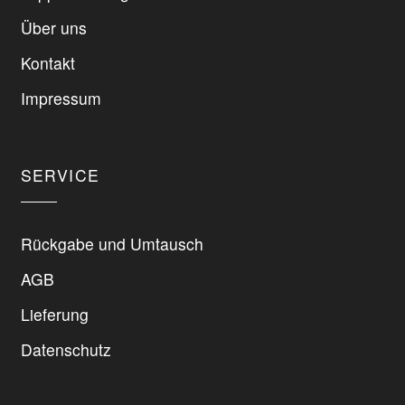
Die
Optionen
Optionen
Über uns
können
können
Kontakt
auf
auf
der
der
Impressum
Produktseite
Produktseite
gewählt
gewählt
werden
werden
SERVICE
Rückgabe und Umtausch
AGB
Lieferung
Datenschutz