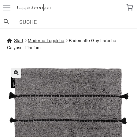
Zur
Zum
Navigation
Inhalt
springen
springen
Start
Moderne Teppiche
Badematte Guy Laroche
Calypso Titanium
🔍