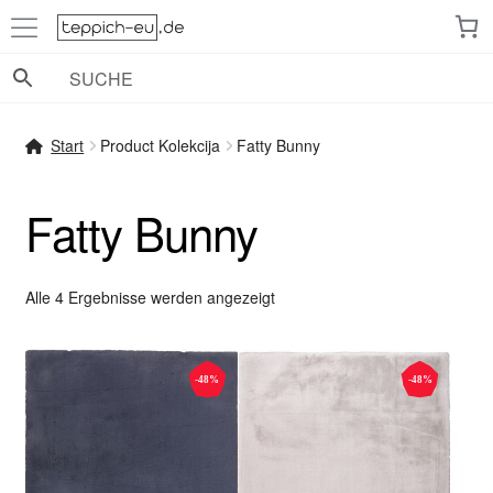
Zur
Zum
Navigation
Inhalt
springen
springen
Start
Product Kolekcija
Fatty Bunny
Fatty Bunny
Nach
Alle 4 Ergebnisse werden angezeigt
Beliebtheit
sortiert
-48%
-48%