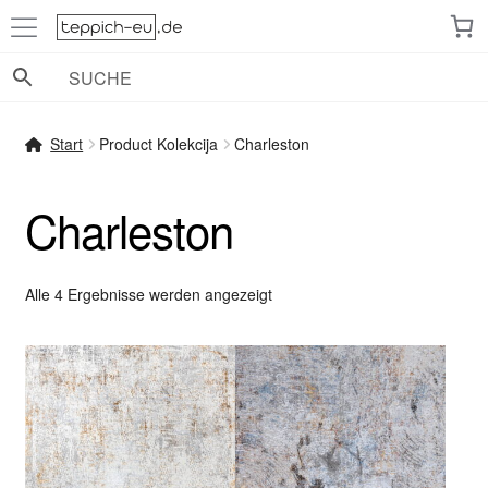
Zur
Zum
Navigation
Inhalt
springen
springen
Start
Product Kolekcija
Charleston
Charleston
Nach
Alle 4 Ergebnisse werden angezeigt
Beliebtheit
sortiert