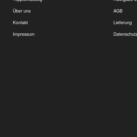
a
Über uns
AGB
d
P
Kontakt
Lieferung
g
w
Impressum
Datenschut