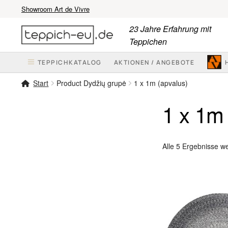
Showroom Art de Vivre
Zur
Zum
23 Jahre Erfahrung mit
Navigation
Inhalt
Teppichen
springen
springen
TEPPICHKATALOG
AKTIONEN / ANGEBOTE
Start
Product Dydžių grupė
1 x 1m (apvalus)
1 x 1m 
Alle 5 Ergebnisse w