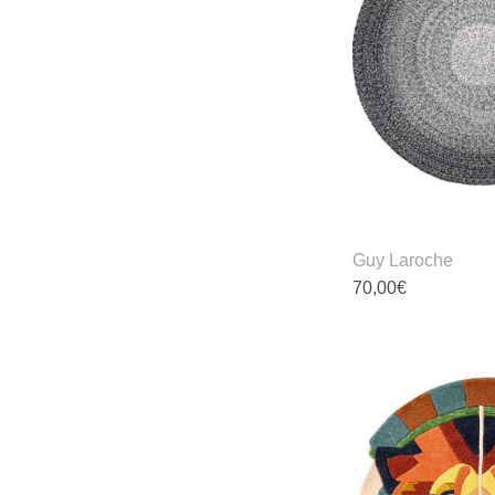
Guy Laroche
70,00
€
D
P
w
m
V
a
D